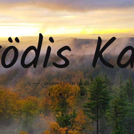
ödis K
Unterwegs mit Sprödi