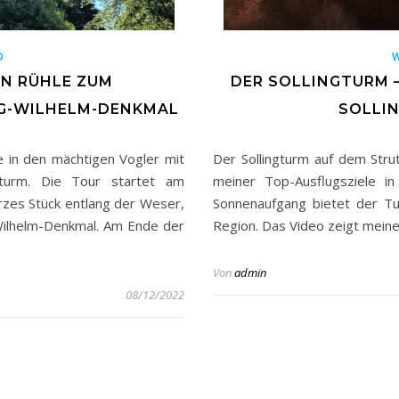
D
N RÜHLE ZUM
DER SOLLINGTURM –
G-WILHELM-DENKMAL
SOLLI
 in den mächtigen Vogler mit
Der Sollingturm auf dem Strut
turm. Die Tour startet am
meiner Top-Ausflugsziele in
rzes Stück entlang der Weser,
Sonnenaufgang bietet der Tu
-Wilhelm-Denkmal. Am Ende der
Region. Das Video zeigt meine
Von
admin
08/12/2022