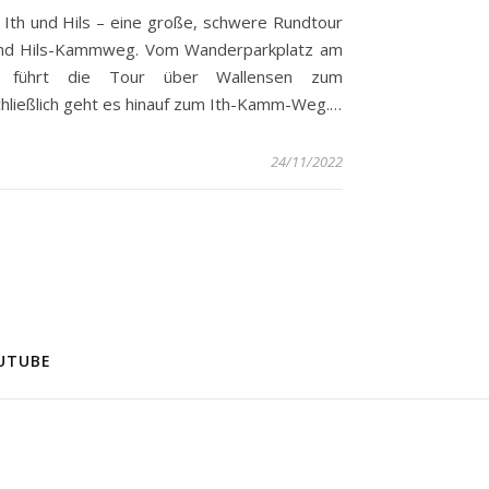
Ith und Hils – eine große, schwere Rundtour
- und Hils-Kammweg. Vom Wanderparkplatz am
e führt die Tour über Wallensen zum
ließlich geht es hinauf zum Ith-Kamm-Weg.…
24/11/2022
UTUBE