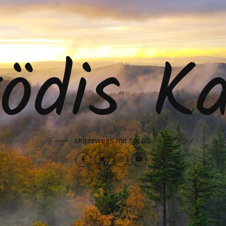
ödis K
Unterwegs mit Sprödi