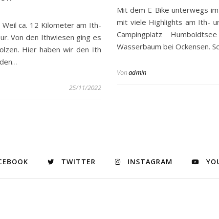
Mit dem E-Bike unterwegs im 
mit viele Highlights am Ith
Weil ca. 12 Kilometer am Ith-
Campingplatz Humboldtse
r. Von den Ithwiesen ging es
Wasserbaum bei Ockensen. Sch
olzen. Hier haben wir den Ith
 den…
Von
admin
25/11/2022
CEBOOK
TWITTER
INSTAGRAM
YO