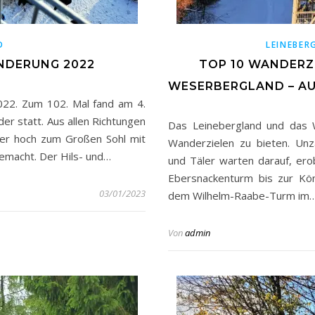
D
LEINEBER
NDERUNG 2022
TOP 10 WANDERZ
WESERBERGLAND – AU
022. Zum 102. Mal fand am 4.
r statt. Aus allen Richtungen
Das Leinebergland und das 
er hoch zum Großen Sohl mit
Wanderzielen zu bieten. Un
macht. Der Hils- und…
und Täler warten darauf, er
Ebersnackenturm bis zur Kön
03/01/2023
dem Wilhelm-Raabe-Turm im
Von
admin